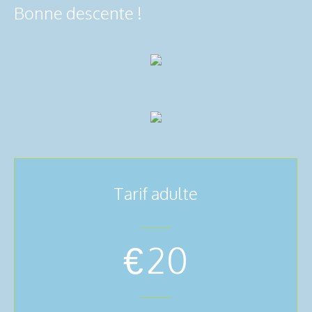
Bonne descente !
Tarif adulte
€
20