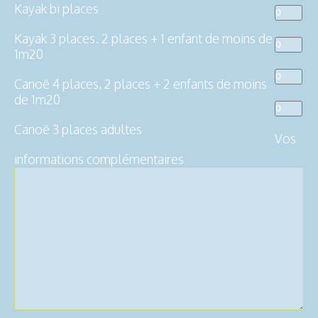
Kayak bi places
Kayak 3 places. 2 places + 1 enfant de moins de
1m20
Canoë 4 places, 2 places + 2 enfants de moins
de 1m20
Canoë 3 places adultes
Vos
informations complémentaires