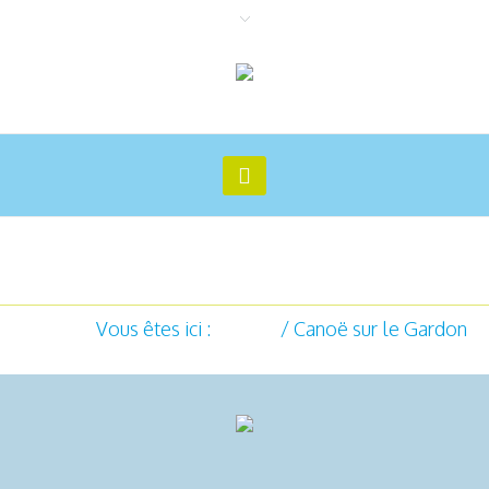
Canoë sur le Gardon
Vous êtes ici :
Accueil
/
Canoë sur le Gardon