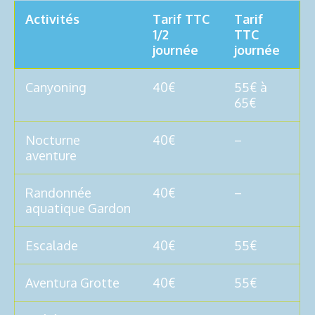
Activités
Tarif TTC
Tarif
1/2
TTC
journée
journée
Canyoning
40€
55€ à
65€
Nocturne
40€
–
aventure
Randonnée
40€
–
aquatique Gardon
Escalade
40€
55€
Aventura Grotte
40€
55€