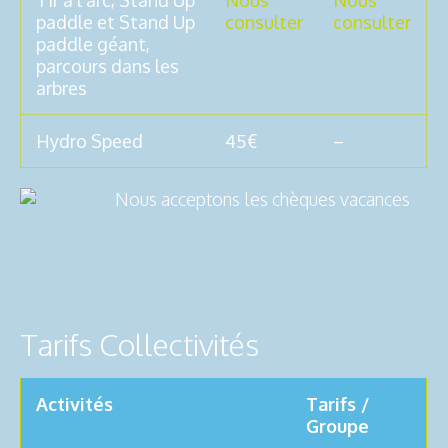
Tir à l’arc, Stand Up
Nous
Nous
paddle et Stand Up
consulter
consulter
paddle géant,
parcours dans les
arbres
Hydro Speed
45€
–
Nous acceptons les chèques vacances
Tarifs Collectivités
Activités
Tarifs /
Groupe