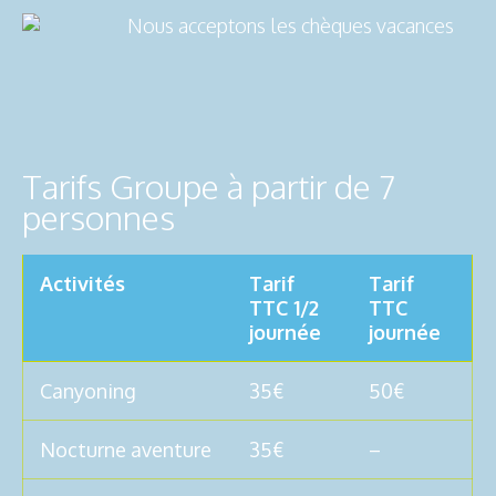
Nous acceptons les chèques vacances
Tarifs Groupe à partir de 7
personnes
Activités
Tarif
Tarif
TTC 1/2
TTC
journée
journée
Canyoning
35€
50€
Nocturne aventure
35€
–