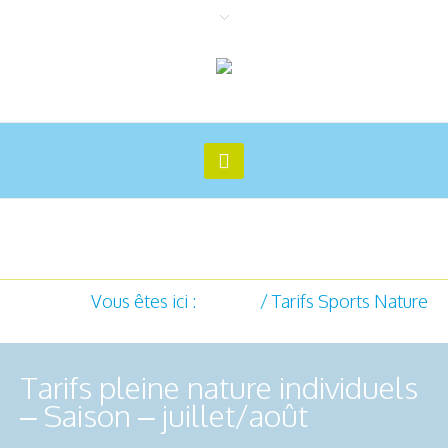
Tarifs Sports Nature
Vous êtes ici :
Accueil
/
Tarifs Sports Nature
Tarifs pleine nature individuels
– Saison – juillet/août