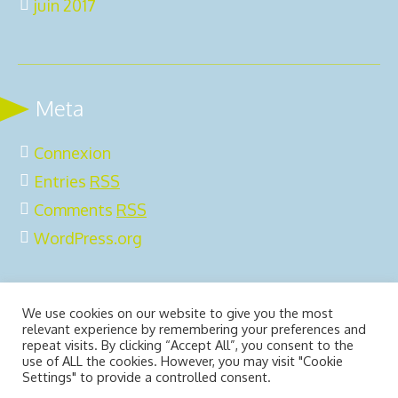
juin 2017
Meta
Connexion
Entries
RSS
Comments
RSS
WordPress.org
We use cookies on our website to give you the most
relevant experience by remembering your preferences and
repeat visits. By clicking “Accept All”, you consent to the
use of ALL the cookies. However, you may visit "Cookie
2ô-Outdoors © 2025 | All Rights
Mentions légales
Settings" to provide a controlled consent.
Reserved