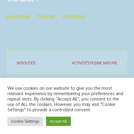
Facebook
Twitter
Pinterest
INSOLITES
ACTIVITÉS PLEINE NATURE
We use cookies on our website to give you the most
relevant experience by remembering your preferences and
repeat visits. By clicking “Accept All”, you consent to the
use of ALL the cookies. However, you may visit "Cookie
2ô-Outdoors © 2025 | All Rights
Mentions légales
Settings" to provide a controlled consent.
Reserved
Usiné dans les ateliers de :
Dédaele
Cookie Settings
Accept All
multimedia