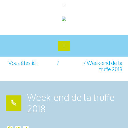
Vous êtes ici :
Accueil
/
Actualités
/
Week-end de la
truffe 2018
Week-end de la truffe
2018