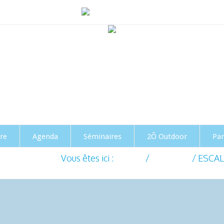
33(0)761086691
Deux structures, une mê
re
Agenda
Séminaires
2Ô Outdoor
Par
Vous êtes ici :
Accueil
/
Actualités
/
ESCAL