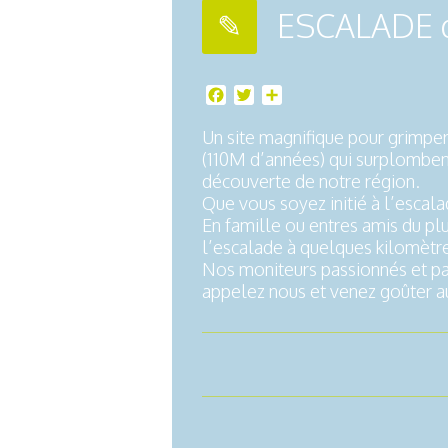
ESCALADE d
Facebook
Twitter
Partager
Un site magnifique pour grimper 
(110M d’années) qui surplombent 
découverte de notre région.
Que vous soyez initié à l’escala
En famille ou entres amis du plus
l’escalade à quelques kilomètre
Nos moniteurs passionnés et pas
appelez nous et venez goûter au