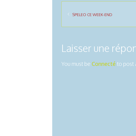
SPELEO CE WEEK-END
Laisser une répo
You must be
Connecté
to post