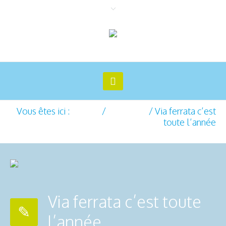
Vous êtes ici :
Accueil
/
Actualités
/
Via ferrata c’est
toute l’année
Via ferrata c’est toute
l’année