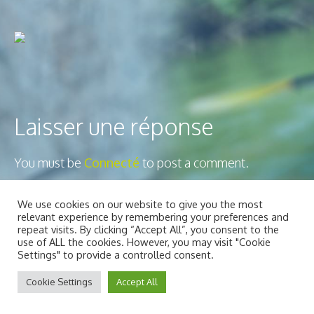
Laisser une réponse
You must be
Connecté
to post a comment.
We use cookies on our website to give you the most
relevant experience by remembering your preferences and
2ô-Outdoors © 2025 | All Rights
Mentions légales
repeat visits. By clicking “Accept All”, you consent to the
Reserved
use of ALL the cookies. However, you may visit "Cookie
Settings" to provide a controlled consent.
Usiné dans les ateliers de :
Dédaele
multimedia
Cookie Settings
Accept All