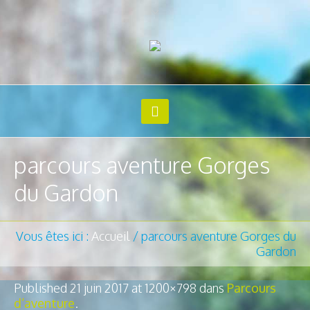
parcours aventure Gorges
du Gardon
Vous êtes ici :
Accueil
/
parcours aventure Gorges du
Gardon
Published
21 juin 2017
at 1200×798 dans
Parcours
d’aventure
.