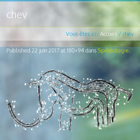
chev
Vous êtes ici :
Accueil
/
chev
Published
22 juin 2017
at 180×94 dans
Spéléologie
.