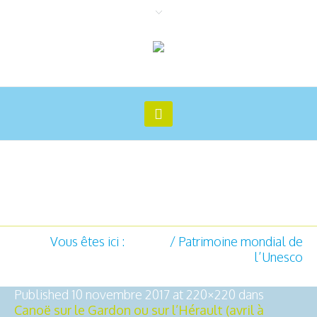
Patrimoine mondial de
l’Unesco
Vous êtes ici :
Accueil
/
Patrimoine mondial de
l’Unesco
Published
10 novembre 2017
at 220×220 dans
Canoë sur le Gardon ou sur l’Hérault (avril à