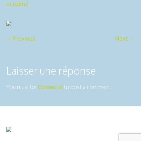
octobre)
.
← Previous
Next →
Laisser une réponse
You must be
Connecté
to post a comment.
2ô-Outdoors © 2025 | All Rights
Mentions légales
Reserved
Usiné dans les ateliers de :
Dédaele
multimedia