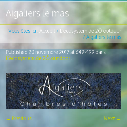
Aigaliers le mas
Vous êtes ici :
Accueil
/
L'ecosystem de 2Ô outdoor
/
Aigaliers le mas
Published
20 novembre 2017
at 649×199 dans
L’ecosystem de 2Ô outdoor
.
← Previous
Next →