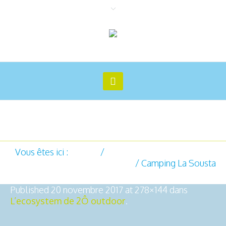
Camping La Sousta
Vous êtes ici :
Accueil
/
L'ecosystem de 2Ô outdoor
/
Camping La Sousta
Published
20 novembre 2017
at 278×144 dans
L’ecosystem de 2Ô outdoor
.