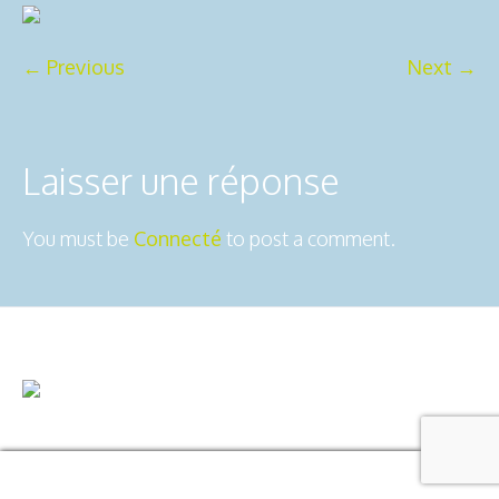
← Previous
Next →
Laisser une réponse
You must be
Connecté
to post a comment.
2ô-Outdoors © 2025 | All Rights
Mentions légales
Reserved
Usiné dans les ateliers de :
Dédaele
multimedia
Manage consent