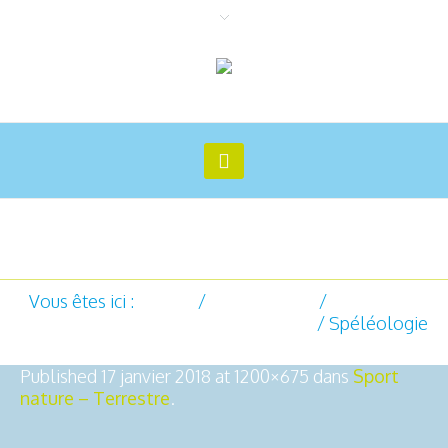
Spéléologie
Vous êtes ici :
Accueil
/
Sports nature
/
Sport nature
- Terrestre
/
Spéléologie
Published
17 janvier 2018
at 1200×675 dans
Sport
nature – Terrestre
.