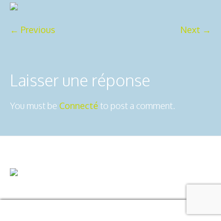
← Previous
Next →
Laisser une réponse
You must be
Connecté
to post a comment.
2ô-Outdoors © 2025 | All Rights
Mentions légales
Reserved
Usiné dans les ateliers de :
Dédaele
multimedia
Manage consent