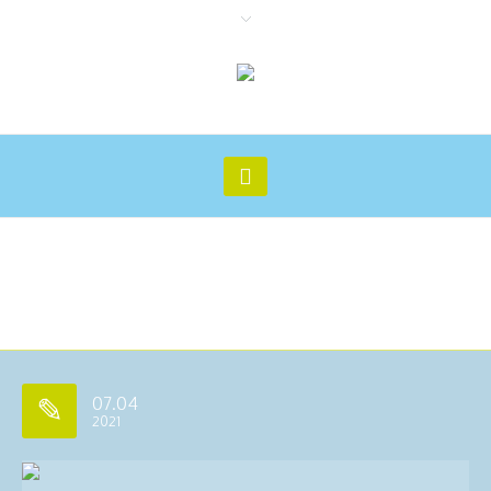
Archive for tag: gorges du
gardon
07.04
2021