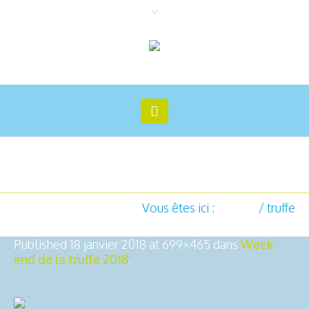
truffe
Vous êtes ici :
Accueil
/
truffe
Published
18 janvier 2018
at 699×465 dans
Week-
end de la truffe 2018
.