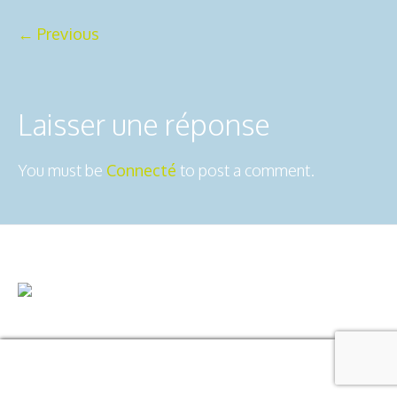
← Previous
Laisser une réponse
You must be
Connecté
to post a comment.
2ô-Outdoors © 2025 | All Rights
Mentions légales
Reserved
Usiné dans les ateliers de :
Dédaele
multimedia
Manage consent