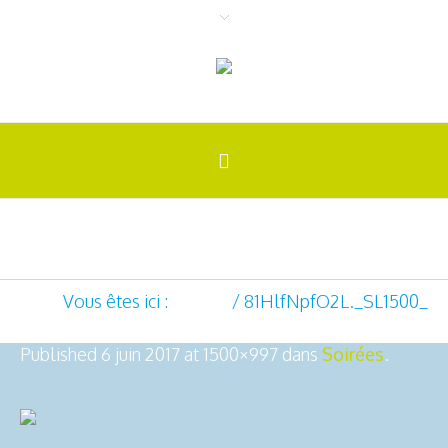
81HlfNpfO2L._SL1500_
Vous êtes ici :
Accueil
/
81HlfNpfO2L._SL1500_
Published
6 juin 2017
at 1500×997 dans
Soirées
.