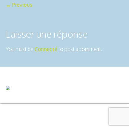
← Previous
Laisser une réponse
You must be
Connecté
to post a comment.
2ô-Outdoors © 2025 | All Rights
Mentions légales
Reserved
Usiné dans les ateliers de :
Dédaele
multimedia
Manage consent